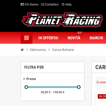
Chi Siamo
Contattaci
Help
help_outline
NEW
view_headline
IN OFFERTA!
NOVITÀ
MARCHI
chevron_right
Elettronica
chevron_right
Carica Batterie
CAR
FILTRA PER
Prezzo
Ci sono
20,00 € - 190,00 €
IN O