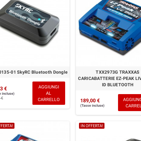
135-01 SkyRC Bluetooth Dongle
TXX2973G TRAXXAS
CARICABATTERIE EZ-PEAK LI
ID BLUETOOTH
AGGIUNGI
3 €
AL
 incluse)
 €
CARRELLO
AGGIUNG
189,00 €
CARRE
(Tasse incluse)
FFERTA!
IN OFFERTA!