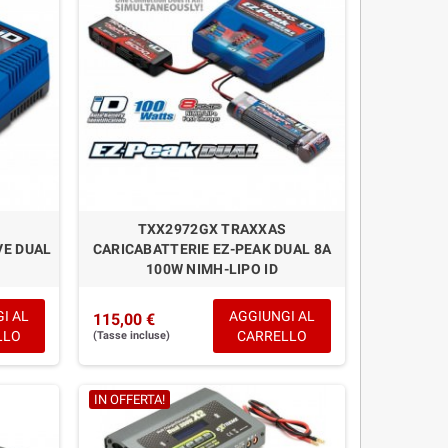
TXX2972GX TRAXXAS
VE DUAL
CARICABATTERIE EZ-PEAK DUAL 8A
100W NIMH-LIPO ID
I AL
AGGIUNGI AL
115,00 €
LLO
CARRELLO
(Tasse incluse)
IN OFFERTA!