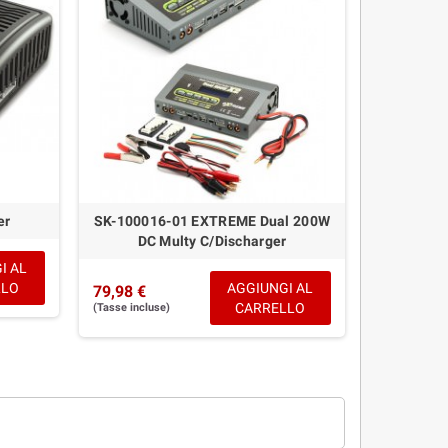
er
SK-100016-01 EXTREME Dual 200W
DC Multy C/Discharger
I AL
LLO
AGGIUNGI AL
79,98 €
CARRELLO
(Tasse incluse)