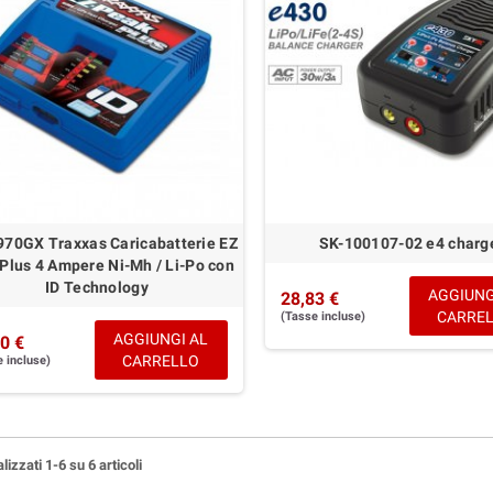
70GX Traxxas Caricabatterie EZ
SK-100107-02 e4 charg
Plus 4 Ampere Ni-Mh / Li-Po con
ID Technology
AGGIUNG
28,83 €
CARRE
(Tasse incluse)
AGGIUNGI AL
0 €
CARRELLO
 incluse)
lizzati 1-6 su 6 articoli