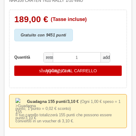
NHA105 CARTEN T410 RALLY 1/10 4WD
189,00 €
(Tasse incluse)
Gratuito con 9451 punti
remove
add
Quantità
shopping_cart
AGGIUNGI AL CARRELLO
Guadagna 155 punti/3,10 €
(Ogni 1,00 € speso = 1
punto, 1 punto = 0,02 € sconto)
Il tuo carrello totalizzerà 155 punti che possono essere
convertiti in un voucher di 3,10 €.