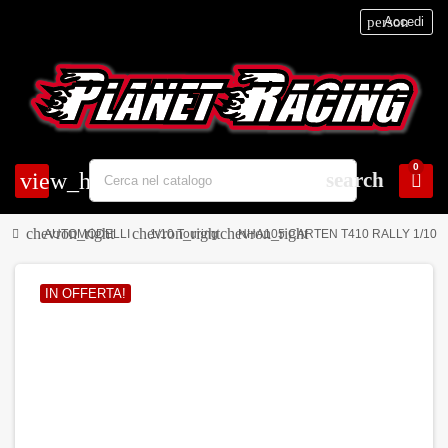
person
Accedi
0
view_headline
search
chevron_right
chevron_right
chevron_right
AUTOMODELLI
1/10 Touring
NHA105 CARTEN T410 RALLY 1/10 
IN OFFERTA!