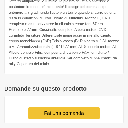
l'effetto antipolvere. Alluminio. la piastra del telaio anteriore e
posteriore lo rende più resistente! Il design del contraccolpo
anteriore a 7 gradi rende l'auto più stabile quando si corre su una
pista in condizioni di urto! Dotato di alluminio. Mozzo C, CVD
completo e ammortizzatore in alluminio come font 67mm
Posteriore 77mm. Cuscinetto completo Albero motore CVD
completo Tenditore Differenziale ingranaggio in metallo Giunto
coppa monoblocco (F&R) Telaio vasca (F&R piastra AL) AL mozzo
c AL Ammortizzatori rally (F:67 R:77 mm) AL Supporto motore AL
Albero centrale Fibra composita di carbonio F&R torri d'urto /
Piano di sterzo superiore anteriore Set completo di pneumatici da
rally Copertura del telaio
Domande su questo prodotto
Fai una domanda