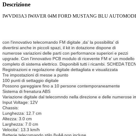
Descrizione
IWVD03A3 IWAVER 04M FORD MUSTANG BLU AUTOMOD
con l'innovativo telecomando FM digitale ,da' la possibilita' di
divertirsi anche in piccoli spazi, il kit in dotazione dispone di
numerose variazioni delle parti con performance superiori e pezzi
upgrade. Con l'innovativo PCB modulo di ricevente FM e' un modello
completo di sistema elettrico. Disponibili tutti i ricambi. SCHEDA TECNI
Registrazioni e regolazione digitale dettagliata e visualizzata
Tre impostazioni di messe a punto
100 punti di settaggio digitale
Possono gareggiare fino a 10 persone contemporaneamente
Sistema di frenatura ABS
Variazione digitale dal telecomndo nella direzione e delle numerose i
Input Voltage: 12V
Chassis:
Lunghezza: 12.7 cm
Altezza: 3.0 cm
Larghezza: 7.0 cm
Velocita': 13.3 km/h
Batterie telecomando stilo 8xAA non incluse