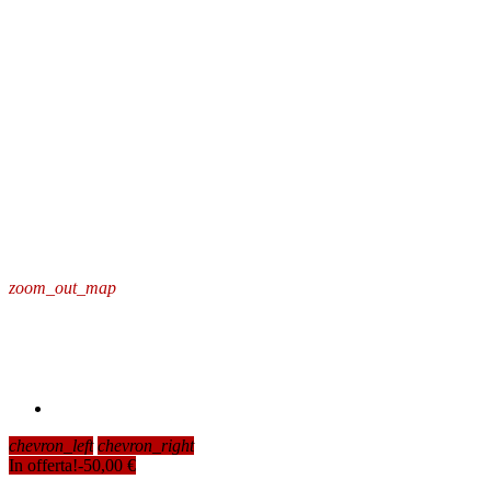
zoom_out_map
chevron_left
chevron_right
In offerta!
-50,00 €