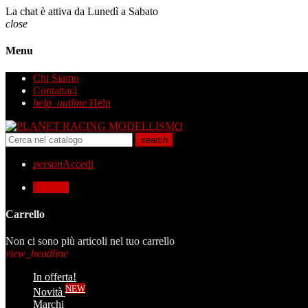
La chat è attiva da Lunedì a Sabato
close
Menu
Chi Siamo
Contattaci
help_outline
Help
search
person
Accedi
0
0,00 €
Carrello
Non ci sono più articoli nel tuo carrello
view_headline
In offerta!
NEW
Novità
Marchi