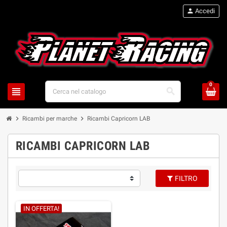
person
Accedi
0
view_headline
search
chevron_right
chevron_right
Ricambi per marche
Ricambi Capricorn LAB
RICAMBI CAPRICORN LAB
FILTRO
IN OFFERTA!