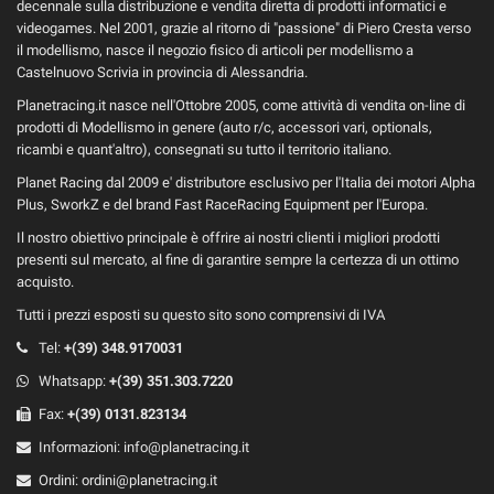
decennale sulla distribuzione e vendita diretta di prodotti informatici e
videogames. Nel 2001, grazie al ritorno di "passione" di Piero Cresta verso
il modellismo, nasce il negozio fisico di articoli per modellismo a
Castelnuovo Scrivia in provincia di Alessandria.
Planetracing.it nasce nell'Ottobre 2005, come attività di vendita on-line di
prodotti di Modellismo in genere (auto r/c, accessori vari, optionals,
ricambi e quant'altro), consegnati su tutto il territorio italiano.
Planet Racing dal 2009 e' distributore esclusivo per l'Italia dei motori Alpha
Plus, SworkZ e del brand Fast RaceRacing Equipment per l'Europa.
Il nostro obiettivo principale è offrire ai nostri clienti i migliori prodotti
presenti sul mercato, al fine di garantire sempre la certezza di un ottimo
acquisto.
Tutti i prezzi esposti su questo sito sono comprensivi di IVA
Tel:
+(39)
348.9170031
Whatsapp:
+(39) 351.303.7220
Fax:
+(39) 0131.823134
Informazioni:
info@planetracing.it
Ordini:
ordini@planetracing.it