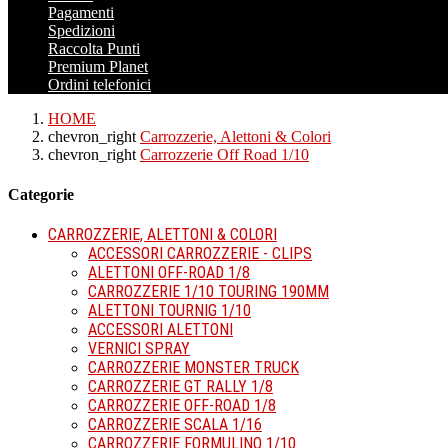
Pagamenti
Spedizioni
Raccolta Punti
Premium Planet
Ordini telefonici
HOME
chevron_right
Carrozzerie, Alettoni & Colori
chevron_right
Carrozzerie Off Road 1/10
Categorie
CARROZZERIE, ALETTONI & COLORI
ACCESSORI CARROZZERIE - CLIPS
ALETTONI OFF-ROAD 1/8
CARROZZERIE 1/10 TOURING 190MM
ALETTONI TOURNIG 1/10
ACCESSORI ALETTONI
VERNICI SPRAY
CARROZZERIE MONSTER TRUCK
CARROZZERIE GT RALLY 1/8
CARROZZERIE OFF-ROAD 1/8
CARROZZERIE SCALA 1/16
CARROZZERIE FORMULINO 1/10