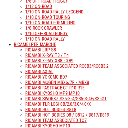
1/8 OFF-ROAD TRUGGY
1/12 ON-ROAD
1/10 ON-ROAD RALLY LEGGEND
1/10 ON-ROAD TOURING
1/10 ON-ROAD FORMULINO
1/8 ROCK CRAWLER
1/10 OFF-ROAD BUGGY
1/10 ON-ROAD RALLY
RICAMBI PER MARCHE
RICAMBI LRP S8
RICAMBI X-RAY T3 / T4
RICAMBI X-RAY XB8 - XB9
RICAMBI TEAM ASSOCIATED RC8B3/RC8B3.2
RICAMBI AXIAL
RICAMBI YOKOMO BD7
RICAMBI MUGEN MBX6/7R - MBX8
RICAMBI FASTRACE GT-R10 R15
RICAMBI KYOSHO MP9 MP10
RICAMBI SWORKZ S35-3-4/S35-3-4E/S35GT
RICAMBI TLR LOSI 8B/2.0/3.0/4.0/X
RICAMBI HOT BODIES RGT8
RICAMBI HOT BODIES D8 / D812 / D817/D819
RICAMBI TEAM ASSOCIATED TC7
RICAMBI KYOSHO MP10