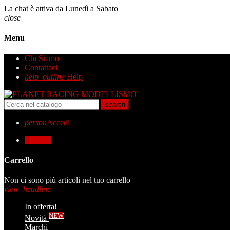
La chat è attiva da Lunedì a Sabato
close
Menu
Chi Siamo
Contattaci
help_outline
Help
search
person
Accedi
0
0,00 €
Carrello
Non ci sono più articoli nel tuo carrello
view_headline
In offerta!
NEW
Novità
Marchi