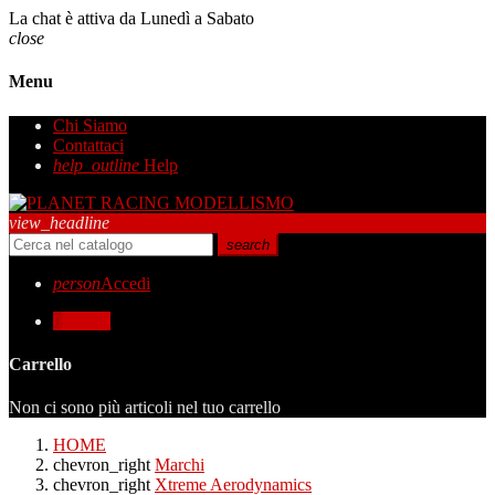
La chat è attiva da Lunedì a Sabato
close
Menu
Chi Siamo
Contattaci
help_outline
Help
view_headline
search
person
Accedi
0
0,00 €
Carrello
Non ci sono più articoli nel tuo carrello
HOME
chevron_right
Marchi
chevron_right
Xtreme Aerodynamics