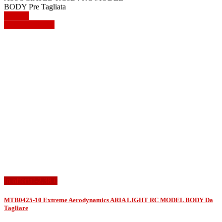
BODY Pre Tagliata
Dettagli
Mostra dettagli
In offerta!
-2,38 €
MTB0425-10 Extreme Aerodynamics ARIA LIGHT RC MODEL BODY Da
Tagliare