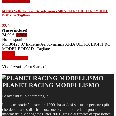
In offerta!
-2,50 €
MTB0425-07 Extreme Aerodynamics ARIA ULTRA LIGHT RC MODEL
BODY Da Tagliare
22,49 €
(Tasse incluse)
24,99 €
-2,50 €
Non disponibile
MTB0425-07 Extreme Aerodynamics ARIA ULTRA LIGHT RC
MODEL BODY Da Tagliare
Dettagli
Mostra dettagli
Visualizzati 1-9 su 9 articoli
PLANET RACING MODELLISMO
Benvenuti su planetracing.it
La nostra società nasce nel 1999, basandosi su una esperienza più
che decennale sulla distribuzione e vendita diretta di prodotti
informatici e videogames. Nel 2001, grazie al ritorno di "passione"