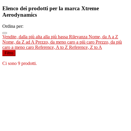
Elenco dei prodotti per la marca Xtreme
Aerodynamics
Ordina per:
Vendite, dalla più alta alla più bassa
Rilevanza
Nome, da A a Z
Nome, da Z ad A
Prezzo, da meno caro a più caro
Prezzo, da più
caro a meno caro
Reference, A to Z
Reference, Z to A
Filtro
Ci sono 9 prodotti.