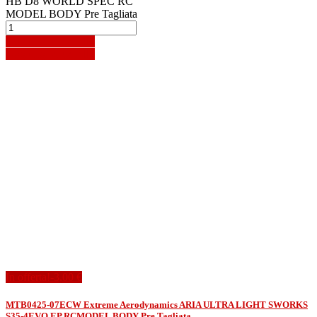
HB D8 WORLD SPEC RC
MODEL BODY Pre Tagliata
Aggiungi al carrello
Aggiungi al carrello
In offerta!
-3,00 €
MTB0425-07ECW Extreme Aerodynamics ARIA ULTRA LIGHT SWORKS
S35-4EVO EP RCMODEL BODY Pre Tagliata